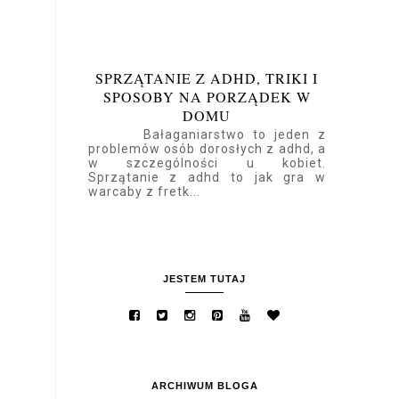
AKCJA PIĘKNA JESIENIĄ #3
PAZNOKCIE
Pora na kolejny wpis z cyklu piękna
jesienią . Tym razem na tapecie
mamy paznokcie . Ładnie
pomalowane przyciągają wzrok i
sprawiają, że ...
SPRZĄTANIE Z ADHD, TRIKI I
SPOSOBY NA PORZĄDEK W
DOMU