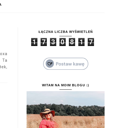
A
ŁĄCZNA LICZBA WYŚWIETLEŃ
1
7
3
0
8
1
7
boxa
 Ta
łek,
WITAM NA MOIM BLOGU :)