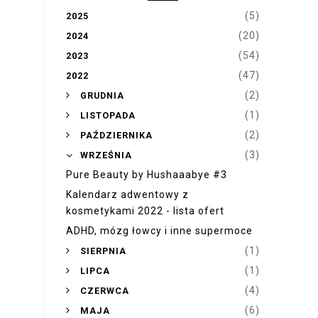
Bałaganiarstwo to jeden z
problemów osób dorosłych z adhd, a
w szczególności u kobiet. Sprzątanie
z adhd to jak gra w warcaby z fretk...
JESTEM TUTAJ
ARCHIWUM BLOGA
(5)
2025
(20)
2024
(54)
2023
(47)
2022
►
(2)
GRUDNIA
►
(1)
LISTOPADA
►
(2)
PAŹDZIERNIKA