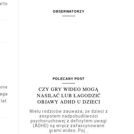
arto
OBSERWATORZY
POLECANY POST
mnie
CZY GRY WIDEO MOGĄ
waga
NASILAĆ LUB ŁAGODZIĆ
OBJAWY ADHD U DZIECI
lat.
Wielu rodziców zauważa, że dzieci z
zespołem nadpobudliwości
psychoruchowej z deficytem uwagi
(ADHD) są wręcz zafascynowane
grami wideo. Poj...