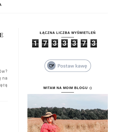
A
E
ŁĄCZNA LICZBA WYŚWIETLEŃ
1
7
3
3
3
7
3
ów?
ę na
jącą
WITAM NA MOIM BLOGU :)