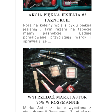
AKCJA PIĘKNA JESIENIĄ #3
PAZNOKCIE
Pora na kolejny wpis z cyklu piękna
jesienią . Tym razem na tapecie
mamy paznokcie . Ładnie
pomalowane przyciągają wzrok i
sprawiają, że ...
WYPRZEDAŻ MARKI ASTOR
-75% W ROSSMANNIE
Marka Astor zostanie wycofana z
sieci drogerii Rossmann. Z tej okazji