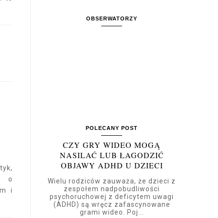
OBSERWATORZY
POLECANY POST
CZY GRY WIDEO MOGĄ
NASILAĆ LUB ŁAGODZIĆ
OBJAWY ADHD U DZIECI
tyk,
a o
Wielu rodziców zauważa, że dzieci z
zespołem nadpobudliwości
em i
psychoruchowej z deficytem uwagi
(ADHD) są wręcz zafascynowane
grami wideo. Poj...