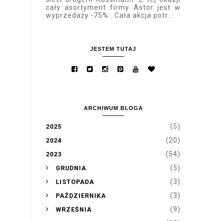
cały asortyment firmy Astor jest w
wyprzedaży -75% . Cała akcja potr...
JESTEM TUTAJ
ARCHIWUM BLOGA
(5)
2025
(20)
2024
(54)
2023
►
(5)
GRUDNIA
►
(3)
LISTOPADA
►
(3)
PAŹDZIERNIKA
►
(9)
WRZEŚNIA