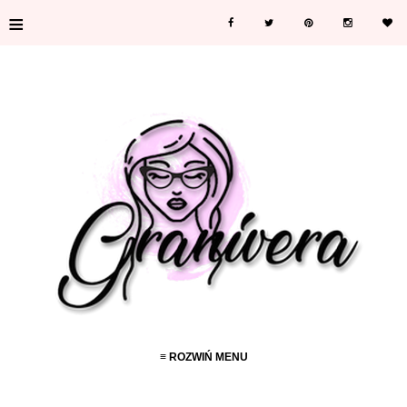
≡
≡ ROZWIŃ MENU