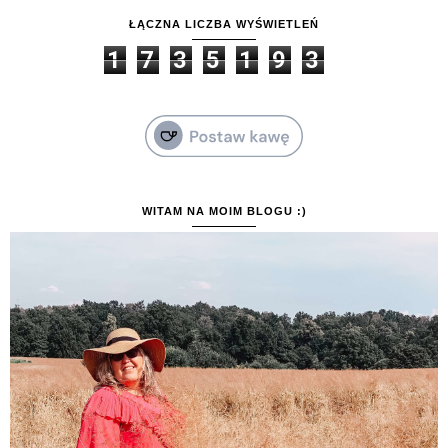
ŁĄCZNA LICZBA WYŚWIETLEŃ
1
7
3
5
1
9
3
WITAM NA MOIM BLOGU :)