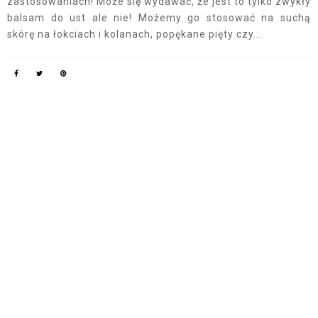
zastosowaniach! Może się wydawać, że jest to tylko zwykły
balsam do ust ale nie! Możemy go stosować na suchą
skórę na łokciach i kolanach, popękane pięty czy...