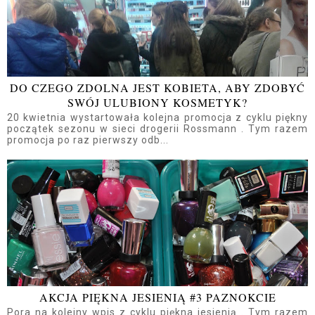
DO CZEGO ZDOLNA JEST KOBIETA, ABY ZDOBYĆ
SWÓJ ULUBIONY KOSMETYK?
20 kwietnia wystartowała kolejna promocja z cyklu piękny
początek sezonu w sieci drogerii Rossmann . Tym razem
promocja po raz pierwszy odb...
AKCJA PIĘKNA JESIENIĄ #3 PAZNOKCIE
Pora na kolejny wpis z cyklu piękna jesienią . Tym razem