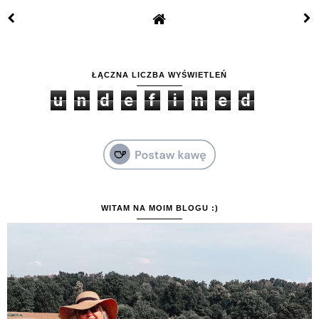
ŁĄCZNA LICZBA WYŚWIETLEŃ
u
n
d
e
f
i
n
e
d
WITAM NA MOIM BLOGU :)