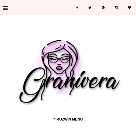
≡
≡ ROZWIŃ MENU