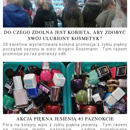
DO CZEGO ZDOLNA JEST KOBIETA, ABY ZDOBYĆ
SWÓJ ULUBIONY KOSMETYK?
20 kwietnia wystartowała kolejna promocja z cyklu piękny
początek sezonu w sieci drogerii Rossmann . Tym razem
promocja po raz pierwszy odb...
AKCJA PIĘKNA JESIENIĄ #3 PAZNOKCIE
Pora na kolejny wpis z cyklu piękna jesienią . Tym razem
na tapecie mamy paznokcie . Ładnie pomalowane