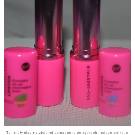
Ten mały ślad na zielonej pomadce to po ząbkach mojego synka, w