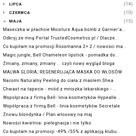
►
(14)
LIPCA
►
(10)
CZERWCA
▼
(15)
MAJA
Maseczka w płachcie Moisture Aqua bomb z Garnier'a...
Odkryj ze mną Portal TrustedCosmetics.pl / Dlacze...
Co kupiłam na promocji Rossmanna 2+ 2 / nowości ma...
Magic jungle, Bell Chameleon lipstick - pomadka do...
Zmiany, zmiany, zmiany ... czyli nowy wygląd bloga
MALWA GLORIA, REGENERUJĄCA MASKA DO WŁOSÓW
Nacomi Naturalny Peeling do ciała z masłem Shea
Chwast na tapecie - miód z mniszka lekarskiego - ...
Wspołpraca z firmą Bell- linia kosmetyków Hypealle...
Współpraca z firmą Bell - linia kosmetyków Secretale
Znowu blondynka / Plan włosowy na maj
Nowości kwietnia- pielegnacja i nie tylko
Co kupiłam na promocji -49% /55% z aplikacją klubu...