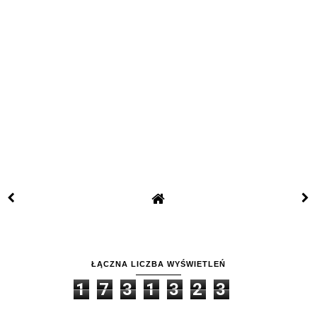
ŁĄCZNA LICZBA WYŚWIETLEŃ
1
7
3
1
3
2
3