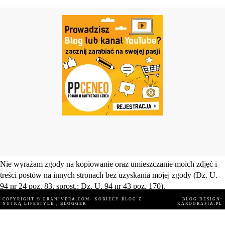
Nie wyrażam zgody na kopiowanie oraz umieszczanie moich zdjęć i
treści postów na innych stronach bez uzyskania mojej zgody (Dz. U.
94 nr 24 poz. 83, sprost.: Dz. U. 94 nr 43 poz. 170).
COPYRIGHT ©
GRANIVERA.COM- KOBIECY BLOG Z
BLOG DESIGN:
NUTKĄ LIFESTYLE
, BLOGGER
KAROGRAFIA.PL