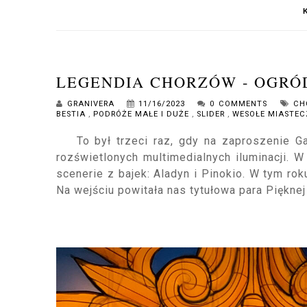
LEGENDIA CHORZÓW - OGRÓD 
GRANIVERA
11/16/2023
0 COMMENTS
CH
BESTIA
,
PODRÓŻE MAŁE I DUŻE
,
SLIDER
,
WESOŁE MIASTE
To był trzeci raz, gdy na zaproszenie 
rozświetlonych multimedialnych iluminacji. 
scenerie z bajek: Aladyn i Pinokio.
W tym rok
Na wejściu powitała nas tytułowa para Pięknej 