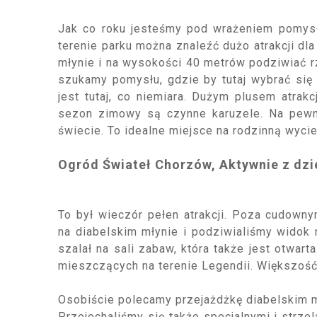
Jak co roku jesteśmy pod wrażeniem pomysło
terenie parku można znaleźć dużo atrakcji dla
młynie i na wysokości 40 metrów podziwiać r
szukamy pomysłu, gdzie by tutaj wybrać się n
jest tutaj, co niemiara. Dużym plusem atrakc
sezon zimowy są czynne karuzele. Na pewn
świecie.
To idealne miejsce na rodzinną wyc
Ogród Świateł Chorzów, Aktywnie z dz
To był wieczór pełen atrakcji. Poza cudownym
na diabelskim młynie i podziwialiśmy widok
szalał na sali zabaw, która także jest otwar
mieszczących na terenie Legendii. Większość
Osobiście polecamy przejażdżkę diabelskim 
Przejechaliśmy się także specjalnymi i strze