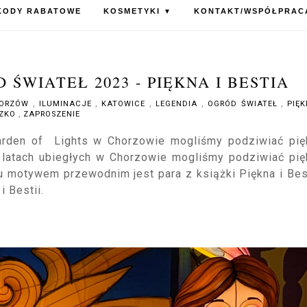
KODY RABATOWE
KOSMETYKI
KONTAKT/WSPÓŁPRAC
▼
ŚWIATEŁ 2023 - PIĘKNA I BESTIA
ORZÓW
,
ILUMINACJE
,
KATOWICE
,
LEGENDIA
,
OGRÓD ŚWIATEŁ
,
PIĘK
CZKO
,
ZAPROSZENIE
Garden of Lights w Chorzowie mogliśmy podziwiać pię
W latach ubiegłych w Chorzowie mogliśmy podziwiać pi
u motywem przewodnim jest para z książki Piękna i Bes
i Bestii.