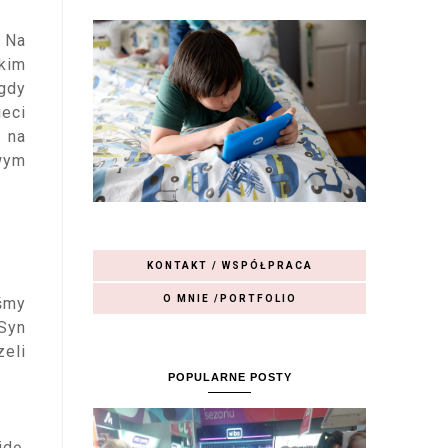
. Na
skim
 gdy
ieci
e na
wym
KONTAKT / WSPÓŁPRACA
O MNIE /PORTFOLIO
iśmy
 Syn
zeli
POPULARNE POSTY
jdę,