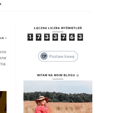
A
ŁĄCZNA LICZBA WYŚWIETLEŃ
1
7
3
3
7
6
3
NA I
kno
ękne
tia.
WITAM NA MOIM BLOGU :)