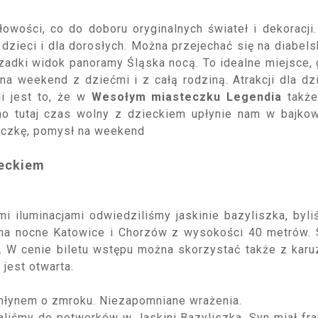
wości, co do doboru oryginalnych świateł i dekoracji
 dzieci i dla dorosłych. Można przejechać się na diabel
zadki widok panoramy Śląska nocą. To idealne miejsce,
a weekend z dziećmi i z całą rodziną. Atrakcji dla dz
ji jest to, że w
Wesołym miasteczku Legendia
takż
o tutaj czas wolny z dzieckiem upłynie nam w bajko
ieczkę, pomysł na weekend
ieckiem
i iluminacjami odwiedziliśmy jaskinie bazyliszka, byl
 na nocne Katowice i Chorzów z wysokości 40 metrów.
ta. W cenie biletu wstępu można skorzystać także z karu
 jest otwarta.
młynem o zmroku. Niezapomniane wrażenia.
laliśmy do potworków w Jaskini Bazyliszka. Syn miał fra