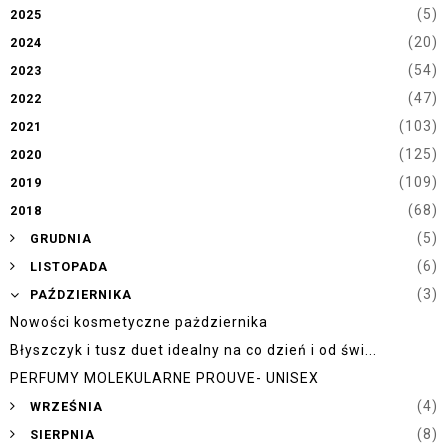
(5)
2025
(20)
2024
(54)
2023
(47)
2022
(103)
2021
(125)
2020
(109)
2019
(68)
2018
►
(5)
GRUDNIA
►
(6)
LISTOPADA
▼
(3)
PAŹDZIERNIKA
Nowości kosmetyczne pażdziernika
Błyszczyk i tusz duet idealny na co dzień i od świ...
PERFUMY MOLEKULARNE PROUVE- UNISEX
►
(4)
WRZEŚNIA
►
(8)
SIERPNIA