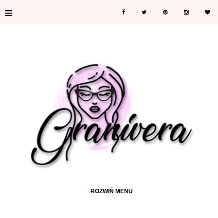
≡
≡ ROZWIŃ MENU