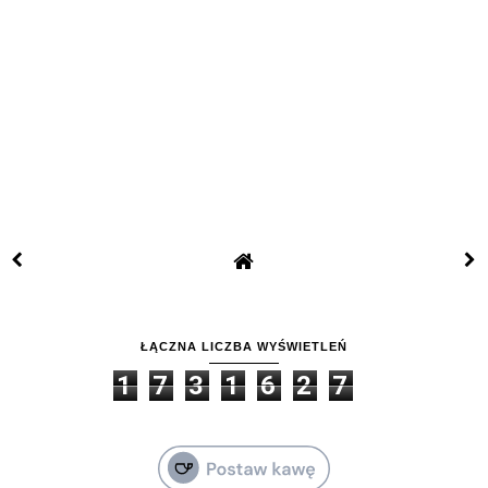
ŁĄCZNA LICZBA WYŚWIETLEŃ
1
7
3
1
6
2
7