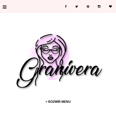
≡
≡ ROZWIŃ MENU