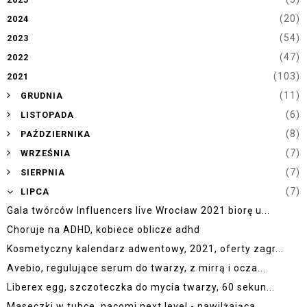
(20)
2024
(54)
2023
(47)
2022
(103)
2021
►
(11)
GRUDNIA
►
(6)
LISTOPADA
►
(8)
PAŹDZIERNIKA
►
(7)
WRZEŚNIA
►
(7)
SIERPNIA
▼
(7)
LIPCA
Gala twórców Influencers live Wrocław 2021 biorę u...
Choruje na ADHD, kobiece oblicze adhd
Kosmetyczny kalendarz adwentowy, 2021, oferty zagr...
Avebio, regulujące serum do twarzy, z mirrą i ocza...
Liberex egg, szczoteczka do mycia twarzy, 60 sekun...
Maseczki w tubce, nacomi next level - nawilżająca,...