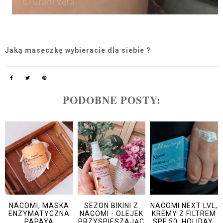
Jaką maseczkę wybieracie dla siebie ?
PODOBNE POSTY:
NACOMI, MASKA
SEZON BIKINI Z
NACOMI NEXT LVL,
ENZYMATYCZNA
NACOMI - OLEJEK
KREMY Z FILTREM
PAPAYA
PRZYSPIESZAJĄC
SPF 50, HOLIDAY,