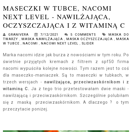
MASECZKI W TUBCE, NACOMI
NEXT LEVEL - NAWILŻAJĄCA,
OCZYSZCZAJĄCA I Z WITAMINĄ C
GRANIVERA
7/12/2021
5 COMMENTS
MASKA DO
TWARZY
,
MASKA NAWILŻAJĄCA
,
MASKA OCZYSZCZAJĄCA
,
MASKA
W TUBCE
,
NACOMI
,
NACOMI NEXT LEVEL
,
SLIDER
Marka nacomi idzie jak burza z nowościami w tym roku. Po
świetnie przyjętych kremach z filtrem z spf50 firma
nacomi wypuściła kolejne nowości. Tym razem jest to coś
dla maseczko-maniaczek. Są to maseczki w tubkach, w
trzech wersjach -
nawilżająca, przeciwzaskórnikom i z
witaminą C.
Ja z tego trio przetestowałam dwie maski -
nawilżającą i przeciwzaskórnikom. Szczególnie polubiłam
się z maską przeciwzaskórnikom. A dlaczego ? o tym
przeczytacie poniżej.