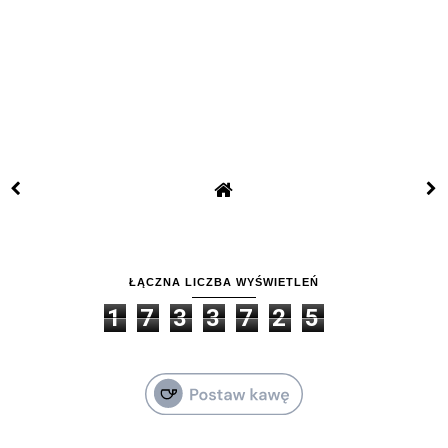
ŁĄCZNA LICZBA WYŚWIETLEŃ
1
7
3
3
7
2
5