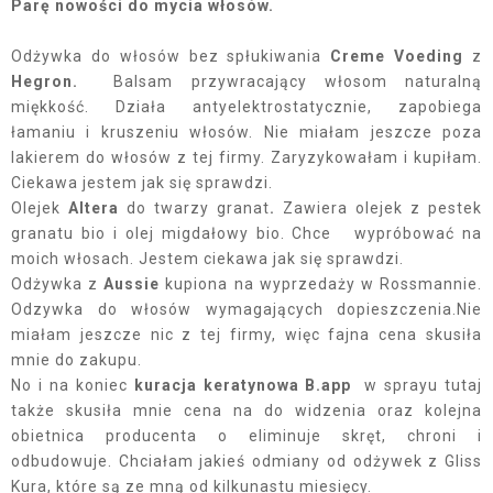
Parę nowości do mycia włosów.
Odżywka do włosów bez spłukiwania
Creme Voeding
z
Hegron.
Balsam przywracający włosom naturalną
miękkość. Działa antyelektrostatycznie, zapobiega
łamaniu i kruszeniu włosów. Nie miałam jeszcze poza
lakierem do włosów z tej firmy. Zaryzykowałam i kupiłam.
Ciekawa jestem jak się sprawdzi.
Olejek
Altera
do twarzy granat
.
Zawiera olejek z pestek
granatu bio i olej migdałowy bio. Chce wypróbować na
moich włosach. Jestem ciekawa jak się sprawdzi.
Odżywka
z
Aussie
kupiona na wyprzedaży
w Rossmannie.
Odzywka do włosów wymagających dopieszczenia.Nie
miałam jeszcze nic z tej firmy, więc fajna cena skusiła
mnie do zakupu.
No i na koniec
kuracja keratynowa B.app
w sprayu tutaj
także skusiła mnie cena na do widzenia oraz kolejna
obietnica producenta o eliminuje skręt, chroni i
odbudowuje. Chciałam jakieś odmiany od odżywek z Gliss
Kura, które są ze mną od kilkunastu miesięcy.