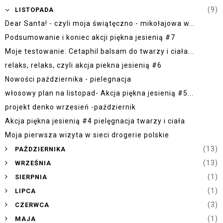
▼
(9)
LISTOPADA
Dear Santa! - czyli moja świątęczno - mikołajowa w...
Podsumowanie i koniec akcji piękna jesienią #7
Moje testowanie: Cetaphil balsam do twarzy i ciała...
relaks, relaks, czyli akcja piekna jesienią #6
Nowości października - pielegnacja
włosowy plan na listopad- Akcja piękna jesienią #5...
projekt denko wrzesień -październik
Akcja piękna jesienią #4 pielęgnacja twarzy i ciała
Moja pierwsza wizyta w sieci drogerie polskie
►
(13)
PAŹDZIERNIKA
►
(13)
WRZEŚNIA
►
(1)
SIERPNIA
►
(1)
LIPCA
►
(3)
CZERWCA
►
(1)
MAJA