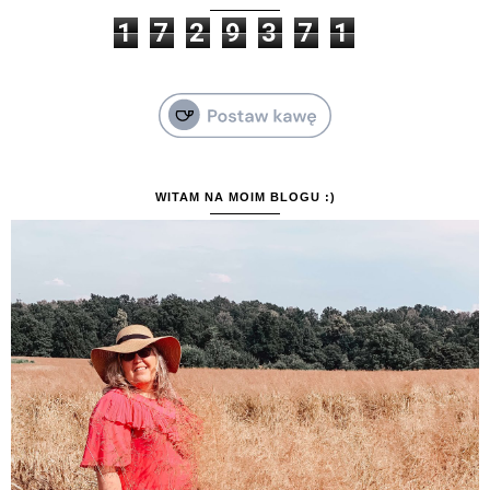
1
7
2
9
3
7
1
WITAM NA MOIM BLOGU :)