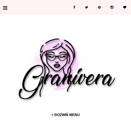
≡
≡ ROZWIŃ MENU