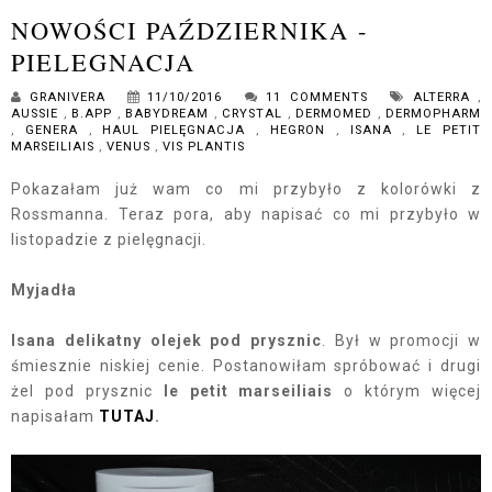
NOWOŚCI PAŹDZIERNIKA -
PIELEGNACJA
GRANIVERA
11/10/2016
11 COMMENTS
ALTERRA
,
AUSSIE
,
B.APP
,
BABYDREAM
,
CRYSTAL
,
DERMOMED
,
DERMOPHARM
,
GENERA
,
HAUL PIELĘGNACJA
,
HEGRON
,
ISANA
,
LE PETIT
MARSEILIAIS
,
VENUS
,
VIS PLANTIS
Pokazałam już wam co mi przybyło z kolorówki z
Rossmanna. Teraz pora, aby napisać co mi przybyło w
listopadzie z pielęgnacji.
Myjadła
Isana delikatny olejek pod prysznic
. Był w promocji w
śmiesznie niskiej cenie. Postanowiłam spróbować i drugi
żel pod prysznic
le petit marseiliais
o którym więcej
napisałam
TUTAJ
.