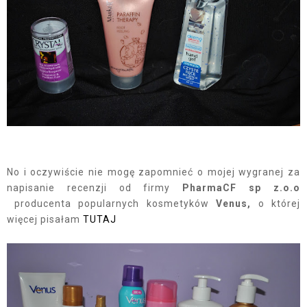
No i oczywiście nie mogę zapomnieć o mojej wygranej za
napisanie recenzji od firmy
PharmaCF sp z.o.o
producenta popularnych kosmetyków
Venus,
o której
więcej pisałam
TUTAJ