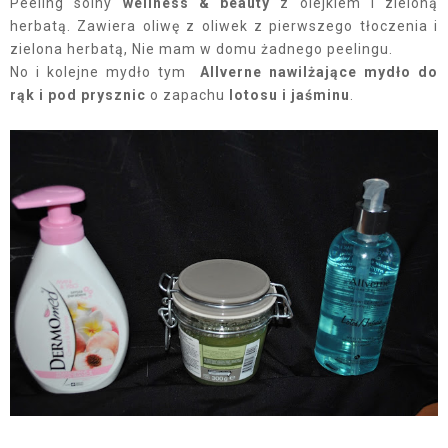
Peeling solny
wellness & beauty
z olejkiem i zieloną
herbatą. Zawiera oliwę z oliwek z pierwszego tłoczenia i
zielona herbatą, Nie mam w domu żadnego peelingu.
No i kolejne mydło tym
Allverne nawilżające mydło do
rąk i pod prysznic
o zapachu
lotosu i jaśminu
.