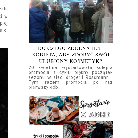
celu
uż w
piej
ało.
DO CZEGO ZDOLNA JEST
KOBIETA, ABY ZDOBYĆ SWÓJ
ULUBIONY KOSMETYK?
20 kwietnia wystartowała kolejna
promocja z cyklu piękny początek
sezonu w sieci drogerii Rossmann .
Tym razem promocja po raz
pierwszy odb...