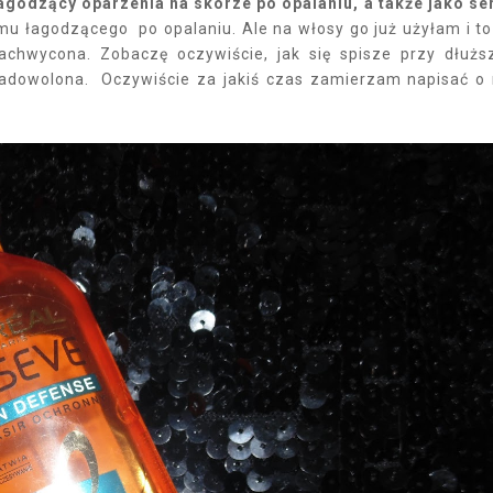
agodzący oparzenia na skórze po opalaniu, a także jako s
u łagodzącego po opalaniu. Ale na włosy go już użyłam i to
chwycona. Zobaczę oczywiście, jak się spisze przy dłuż
zadowolona. Oczywiście za jakiś czas zamierzam napisać o