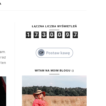
A
ŁĄCZNA LICZBA WYŚWIETLEŃ
1
7
3
0
0
9
7
lam.
 raz
 ten
WITAM NA MOIM BLOGU :)