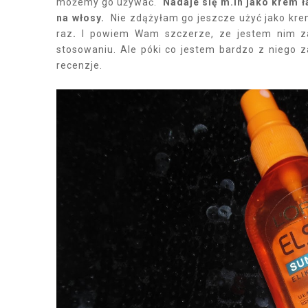
możemy go używać.
Nadaje się m.in jako krem ł
na włosy.
Nie zdążyłam go jeszcze użyć jako krem
raz
.
I powiem Wam szczerze, ze jestem nim za
stosowaniu. Ale póki co jestem bardzo z niego 
recenzje.