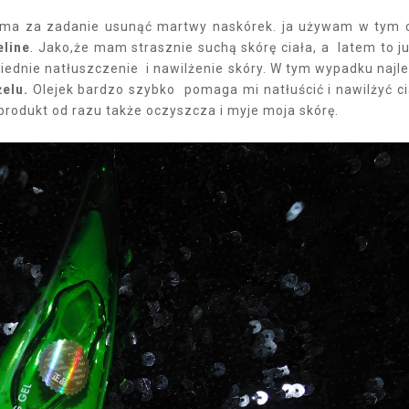
ry ma za zadanie usunąć martwy naskórek. ja używam w tym 
eline
. Jako,że mam strasznie suchą skórę ciała, a latem to j
dnie natłuszczenie i nawilżenie skóry. W tym wypadku najle
żelu.
Olejek bardzo szybko pomaga mi natłuścić i nawilżyć ci
 produkt od razu także oczyszcza i myje moja skórę.