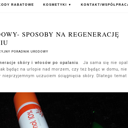
KODY RABATOWE
KOSMETYKI
KONTAKT/WSPÓŁPRAC
▼
OWY- SPOSOBY NA REGENERACJĘ
IU
YJNY PORADNIK URODOWY
neracje skóry i włosów po opalaniu
. Ja sama się nie opa
ak będąc na urlopie nad morzem, czy też będąc w domu, nie
 nieprzyjemnym uczuciem ściągnięcia skóry. Dlatego temat