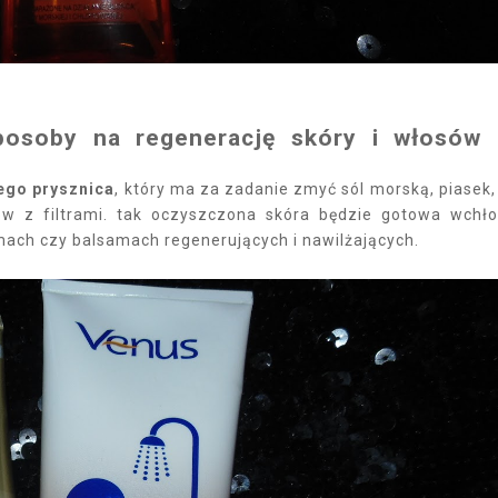
posoby na regenerację skóry i włosów
iego prysznica
, który ma za zadanie zmyć sól morską, piasek,
ów z filtrami. tak oczyszczona skóra będzie gotowa wchł
mach czy balsamach regenerujących i nawilżających.