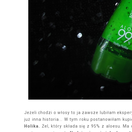
Jeżeli chodzi o włosy to ja zawsze lubiłam ekspe
już inna historia... W tym roku postanowiłam ku
Holika.
Żel, który składa się z 95% z aloesu. M