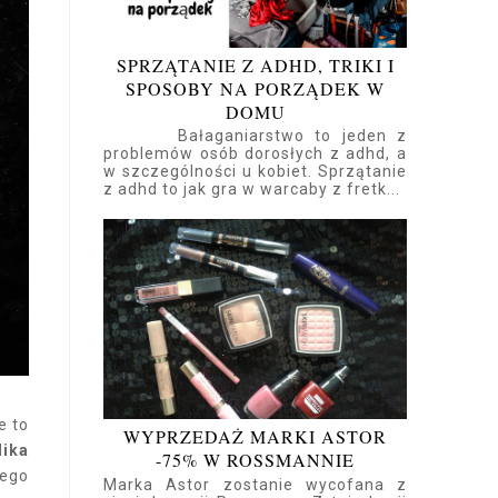
SPRZĄTANIE Z ADHD, TRIKI I
SPOSOBY NA PORZĄDEK W
DOMU
Bałaganiarstwo to jeden z
problemów osób dorosłych z adhd, a
w szczególności u kobiet. Sprzątanie
z adhd to jak gra w warcaby z fretk...
e to
WYPRZEDAŻ MARKI ASTOR
lika
-75% W ROSSMANNIE
zego
Marka Astor zostanie wycofana z