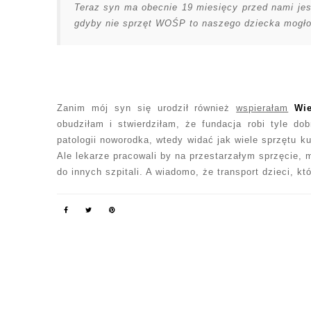
Teraz syn ma obecnie 19 miesięcy przed nami jes
gdyby nie sprzęt WOŚP to naszego dziecka mogłob
Zanim mój syn się urodził również
wspierałam
Wi
obudziłam i stwierdziłam, że fundacja robi tyle do
patologii noworodka, wtedy widać jak wiele sprzętu ku
Ale lekarze pracowali by na przestarzałym sprzęcie, 
do innych szpitali. A wiadomo, że transport dzieci, k