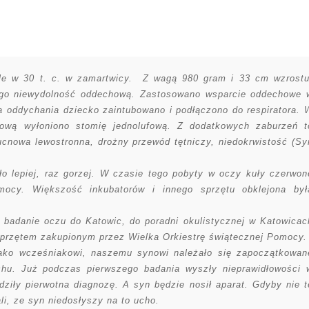
le w 30 t. c. w zamartwicy. Z wagą 980 gram i 33 cm wzrostu
go niewydolność oddechową. Zastosowano wsparcie oddechowe 
a oddychania dziecko zaintubowano i podłączono do respiratora. 
kową wyłoniono stomię jednolufową. Z dodatkowych zaburzeń t
płucnowa lewostronna, drożny przewód tętniczy, niedokrwistość (Sy
o lepiej, raz gorzej. W czasie tego pobyty w oczy kuły czerwon
mocy. Większość inkubatorów i innego sprzętu obklejona był
 badanie oczu do Katowic, do poradni okulistycznej w Katowicac
 sprzętem zakupionym przez Wielka Orkiestrę świątecznej Pomocy.
ako wcześniakowi, naszemu synowi należało się zapoczątkowan
hu. Już podczas pierwszego badania wyszły nieprawidłowości 
ziły pierwotna diagnozę. A syn będzie nosił aparat. Gdyby nie t
ali, ze syn niedosłyszy na to ucho.