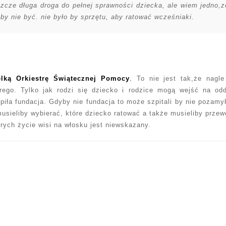
zcze długa droga do pełnej sprawności dziecka, ale wiem jedno,z
y nie być. nie było by sprzętu, aby ratować wcześniaki.
elką Orkiestrę Świątecznej Pomocy
.
To nie jest tak,że nagle
brego. Tylko jak rodzi się dziecko i rodzice mogą wejść na odd
piła fundacja. Gdyby nie fundacja to może szpitali by nie pozamyk
musieliby wybierać, które dziecko ratować a także musieliby przew
tórych życie wisi na włosku jest niewskazany.