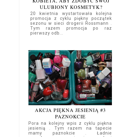
KOBIETA, ABY ZDOBYĆ SWÓJ
ULUBIONY KOSMETYK?
20 kwietnia wystartowała kolejna
promocja z cyklu piękny początek
sezonu w sieci drogerii Rossmann .
Tym razem promocja po raz
pierwszy odb...
AKCJA PIĘKNA JESIENIĄ #3
PAZNOKCIE
Pora na kolejny wpis z cyklu piękna
jesienią . Tym razem na tapecie
mamy paznokcie . Ładnie