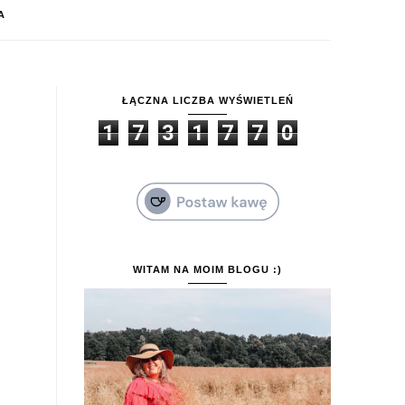
A
ŁĄCZNA LICZBA WYŚWIETLEŃ
1
7
3
1
7
7
0
WITAM NA MOIM BLOGU :)