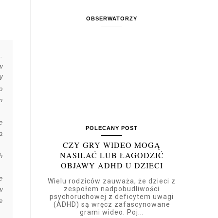
OBSERWATORZY
.
w
W
o
n
e
POLECANY POST
a
CZY GRY WIDEO MOGĄ
NASILAĆ LUB ŁAGODZIĆ
h
OBJAWY ADHD U DZIECI
e
Wielu rodziców zauważa, że dzieci z
zespołem nadpobudliwości
w
psychoruchowej z deficytem uwagi
e
(ADHD) są wręcz zafascynowane
grami wideo. Poj...