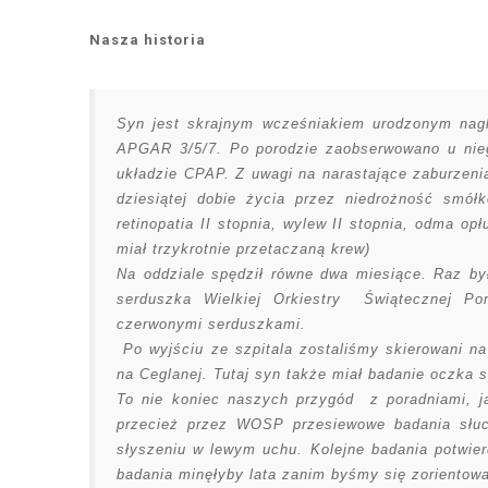
Nasza historia
Syn jest skrajnym wcześniakiem urodzonym nag
APGAR 3/5/7. Po porodzie zaobserwowano u nie
układzie CPAP. Z uwagi na narastające zaburzeni
dziesiątej dobie życia przez niedrożność smół
retinopatia II stopnia, wylew II stopnia, odma o
miał trzykrotnie przetaczaną krew)
Na oddziale spędził równe dwa miesiące. Raz był
serduszka Wielkiej Orkiestry Świątecznej Po
czerwonymi serduszkami.
Po wyjściu ze szpitala zostaliśmy skierowani na
na Ceglanej. Tutaj syn także miał badanie oczka
To nie koniec naszych przygód z poradniami, j
przecież przez WOSP przesiewowe badania słuc
słyszeniu w lewym uchu. Kolejne badania potwierd
badania minęłyby lata zanim byśmy się zorientow