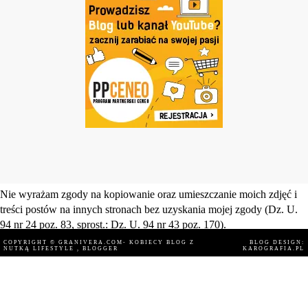
Nie wyrażam zgody na kopiowanie oraz umieszczanie moich zdjęć i
treści postów na innych stronach bez uzyskania mojej zgody (Dz. U.
94 nr 24 poz. 83, sprost.: Dz. U. 94 nr 43 poz. 170).
COPYRIGHT ©
GRANIVERA.COM- KOBIECY BLOG Z
BLOG DESIGN:
NUTKĄ LIFESTYLE
, BLOGGER
KAROGRAFIA.PL