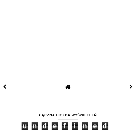
ŁĄCZNA LICZBA WYŚWIETLEŃ
u
n
d
e
f
i
n
e
d