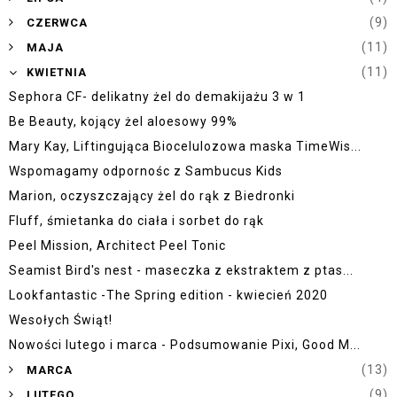
►
(9)
CZERWCA
►
(11)
MAJA
▼
(11)
KWIETNIA
Sephora CF- delikatny żel do demakijażu 3 w 1
Be Beauty, kojący żel aloesowy 99%
Mary Kay, Liftingująca Biocelulozowa maska TimeWis...
Wspomagamy odpornośc z Sambucus Kids
Marion, oczyszczający żel do rąk z Biedronki
Fluff, śmietanka do ciała i sorbet do rąk
Peel Mission, Architect Peel Tonic
Seamist Bird's nest - maseczka z ekstraktem z ptas...
Lookfantastic -The Spring edition - kwiecień 2020
Wesołych Świąt!
Nowości lutego i marca - Podsumowanie Pixi, Good M...
►
(13)
MARCA
►
(9)
LUTEGO