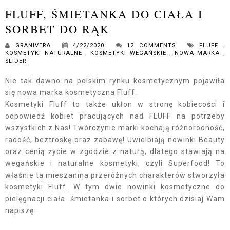
FLUFF, ŚMIETANKA DO CIAŁA I
SORBET DO RĄK
GRANIVERA
4/22/2020
12 COMMENTS
FLUFF
,
KOSMETYKI NATURALNE
,
KOSMETYKI WEGAŃSKIE
,
NOWA MARKA
,
SLIDER
Nie tak dawno na polskim rynku kosmetycznym pojawiła
się nowa marka kosmetyczna Fluff.
Kosmetyki Fluff to także ukłon w stronę kobiecości i
odpowiedź kobiet pracujących nad FLUFF na potrzeby
wszystkich z Nas! Twórczynie marki kochają różnorodność,
radość, beztroskę oraz zabawę! Uwielbiają nowinki Beauty
oraz cenią życie w zgodzie z naturą, dlatego stawiają na
wegańskie i naturalne kosmetyki, czyli Superfood! To
właśnie ta mieszanina przeróżnych charakterów stworzyła
kosmetyki Fluff. W tym dwie nowinki kosmetyczne do
pielęgnacji ciała- śmietanka i sorbet o których dzisiaj Wam
napiszę.