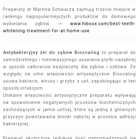
Preparaty dr Martina Schwarza zajmują trzecie miejsce w
rankingu najpopularniejszych produktów do domowego
wybielania zębów ->
www.hiboox.com/best-teeth-
whitening-treatment-for-at-home-use
Antybakteryjny żel do zębów Bioscaling
to preparat do
samodzielnego i nieinwazyjnego usuwania płytki nazębnej
w sposób całkowicie bezpieczny dla zębów i szkliwa. Ze
względu na silne właściwości antyseptyczne Bioscaling
usuwa bakterie, wirusy i grzyby z ust, zapobiegając w ten
sposób infekcjom.
Unikalne właściwości antyseptyczne preparatu wpływają
na spowolnienie negatywnych procesów biochemicznych
zachodzących w jamie ustnej, które są jedną z głównych
przyczyn powstawania błonki nabytej w procesie adhezji
bakteryjnej.
Preparat skutecznie redukuje ilość nagromadzonych na