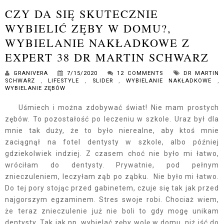
CZY DA SIĘ SKUTECZNIE
WYBIELIĆ ZĘBY W DOMU?,
WYBIELANIE NAKŁADKOWE Z
EXPERT 38 DR MARTIN SCHWARZ
GRANIVERA
7/15/2020
12 COMMENTS
DR MARTIN
SCHWARZ
,
LIFESTYLE
,
SLIDER
,
WYBIELANIE NAKŁADKOWE
,
WYBIELANIE ZĘBÓW
Uśmiech i można zdobywać świat! Nie mam prostych
zębów. To pozostałość po leczeniu w szkole. Uraz był dla
mnie tak duży, że to było nierealne, aby ktoś mnie
zaciągnął na fotel dentysty w szkole, albo później
gdziekolwiek indziej. Z czasem choć nie było mi łatwo,
wróciłam do dentysty. Prywatnie, pod pełnym
znieczuleniem, leczyłam ząb po ząbku. Nie było mi łatwo.
Do tej pory stojąc przed gabinetem, czuje się tak jak przed
najgorszym egzaminem. Stres swoje robi. Chociaż wiem,
że teraz znieczulenie już nie boli to gdy mogę unikam
dentysty. Tak jak np. wybielać zęby wolę w domu, niż iść do