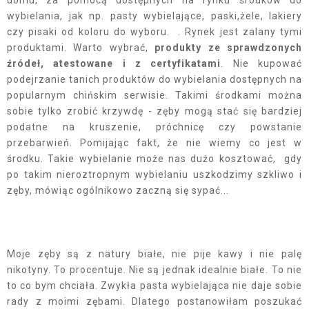
wybielania, jak np. pasty wybielające, paski,żele, lakiery
czy pisaki od koloru do wyboru. . Rynek jest zalany tymi
produktami. Warto wybrać,
produkty ze sprawdzonych
źródeł, atestowane i z certyfikatami
. Nie kupować
podejrzanie tanich produktów do wybielania dostępnych na
popularnym chińskim serwisie. Takimi środkami można
sobie tylko zrobić krzywdę - zęby mogą stać się bardziej
podatne na kruszenie, próchnicę czy powstanie
przebarwień. Pomijając fakt, że nie wiemy co jest w
środku. Takie wybielanie może nas dużo kosztować, gdy
po takim nieroztropnym wybielaniu uszkodzimy szkliwo i
zęby, mówiąc ogólnikowo zaczną się sypać...
Moje zęby są z natury białe, nie pije kawy i nie palę
nikotyny. To procentuje. Nie są jednak idealnie białe. To nie
to co bym chciała. Zwykła pasta wybielająca nie daje sobie
rady z moimi zębami. Dlatego postanowiłam poszukać