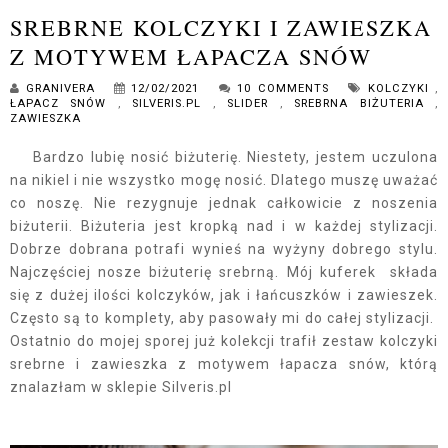
SREBRNE KOLCZYKI I ZAWIESZKA
Z MOTYWEM ŁAPACZA SNÓW
GRANIVERA
12/02/2021
10 COMMENTS
KOLCZYKI
,
ŁAPACZ SNÓW
,
SILVERIS.PL
,
SLIDER
,
SREBRNA BIŻUTERIA
,
ZAWIESZKA
Bardzo lubię nosić biżuterię. Niestety, jestem uczulona
na nikiel i nie wszystko mogę nosić. Dlatego muszę uważać
co noszę. Nie rezygnuje jednak całkowicie z noszenia
biżuterii. Biżuteria jest kropką nad i w każdej stylizacji.
Dobrze dobrana potrafi wynieś na wyżyny dobrego stylu.
Najczęściej nosze biżuterię srebrną. Mój kuferek składa
się z dużej ilości kolczyków, jak i łańcuszków i zawieszek.
Często są to komplety, aby pasowały mi do całej stylizacji.
Ostatnio do mojej sporej już kolekcji trafił zestaw kolczyki
srebrne i zawieszka z motywem łapacza snów, którą
znalazłam w sklepie Silveris.pl