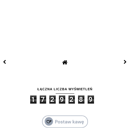
ŁĄCZNA LICZBA WYŚWIETLEŃ
1
7
2
9
2
8
9