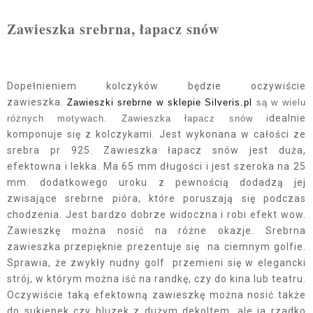
Zawieszka srebrna, łapacz snów
Dopełnieniem kolczyków będzie oczywiście
zawieszka.
Zawieszki srebrne w sklepie Silveris.pl
są w wielu
dealnie
różnych motywach. Zawieszka łapacz snów i
komponuje się z kolczykami. Jest wykonana w całości ze
srebra pr 925. Zawieszka łapacz snów jest duża,
efektowna i lekka. Ma 65 mm długości i jest szeroka na 25
mm. dodatkowego uroku z pewnością dodadzą jej
zwisające srebrne pióra, które poruszają się podczas
chodzenia. Jest bardzo dobrze widoczna i robi efekt wow.
Zawieszkę można nosić na różne okazje. Srebrna
zawieszka przepięknie prezentuje się na ciemnym golfie.
Sprawia, że zwykły nudny golf przemieni się w elegancki
strój, w którym można iść na randkę, czy do kina lub teatru.
Oczywiście taką efektowną zawieszkę można nosić także
do sukienek czy bluzek z dużym dekoltem, ale ja rzadko