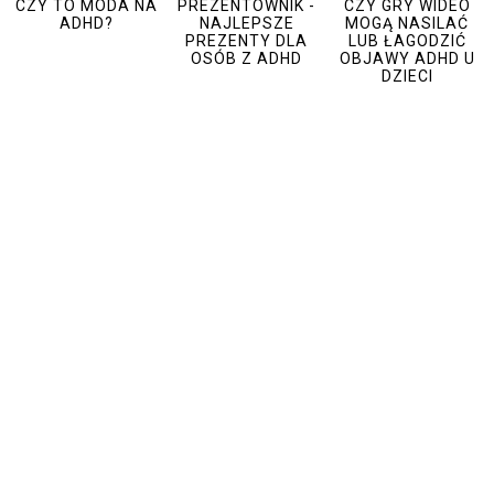
CZY TO MODA NA
PREZENTOWNIK -
CZY GRY WIDEO
ADHD?
NAJLEPSZE
MOGĄ NASILAĆ
PREZENTY DLA
LUB ŁAGODZIĆ
OSÓB Z ADHD
OBJAWY ADHD U
DZIECI