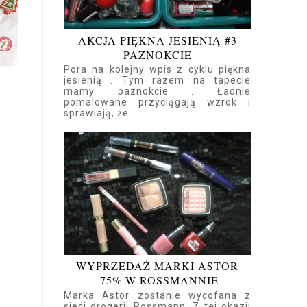
AKCJA PIĘKNA JESIENIĄ #3
PAZNOKCIE
Pora na kolejny wpis z cyklu piękna
jesienią . Tym razem na tapecie
Z
mamy paznokcie . Ładnie
0
pomalowane przyciągają wzrok i
sprawiają, że ...
WYPRZEDAŻ MARKI ASTOR
-75% W ROSSMANNIE
Marka Astor zostanie wycofana z
sieci drogerii Rossmann. Z tej okazji