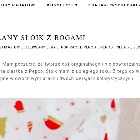
KODY RABATOWE
KOSMETYKI
KONTAKT/WSPÓŁPRAC
▼
KLANY SŁOIK Z ROGAMI
ISTMAS DIY
,
CZERWONY
,
DIY
,
INSPIRACJE PEPCO
,
PEPCO
,
SLIDER
,
SŁO
. Mam poczucie, że tworze coś oryginalnego i nie powtarzaln
a ciastka z Pepco. Słoik mam z ubiegłego roku. Z tego co 
stępne w dwóch wymiarach i dwóch wersjach kolorystycznych.