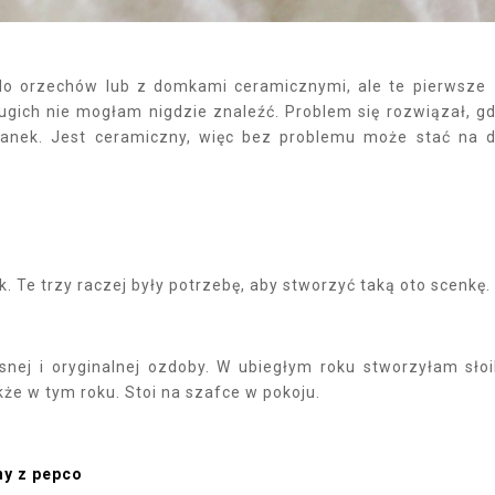
 do orzechów lub z domkami ceramicznymi, ale te pierwsze
rugich nie mogłam nigdzie znaleźć. Problem się rozwiązał, g
wanek. Jest ceramiczny, więc bez problemu może stać na 
k. Te trzy raczej były potrzebę, aby stworzyć taką oto scenkę.
nej i oryginalnej ozdoby. W ubiegłym roku stworzyłam sło
akże w tym roku. Stoi na szafce w pokoju.
ny z pepco