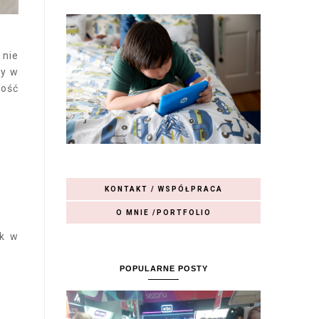
 nie
dy w
dość
KONTAKT / WSPÓŁPRACA
O MNIE /PORTFOLIO
ik w
POPULARNE POSTY