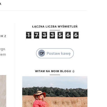
A
ŁĄCZNA LICZBA WYŚWIETLEŃ
1
7
3
3
5
6
6
IK Z
ego.
wiem
WITAM NA MOIM BLOGU :)