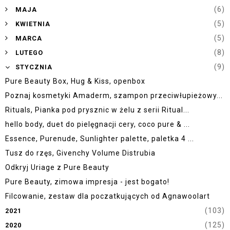
►
(6)
MAJA
►
(5)
KWIETNIA
►
(5)
MARCA
►
(8)
LUTEGO
▼
(9)
STYCZNIA
Pure Beauty Box, Hug & Kiss, openbox
Poznaj kosmetyki Amaderm, szampon przeciwłupieżowy...
Rituals, Pianka pod prysznic w żelu z serii Ritual...
hello body, duet do pielęgnacji cery, coco pure & ...
Essence, Purenude, Sunlighter palette, paletka 4 ...
Tusz do rzęs, Givenchy Volume Distrubia
Odkryj Uriage z Pure Beauty
Pure Beauty, zimowa impresja - jest bogato!
Filcowanie, zestaw dla poczatkujących od Agnawoolart
(103)
2021
(125)
2020