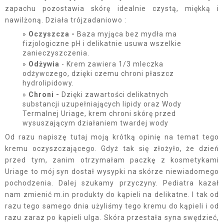
zapachu pozostawia skórę idealnie czystą, miękką i
nawilżoną. Działa trójzadaniowo :
Oczyszcza -
Baza myjąca bez mydła ma
fizjologiczne pH i delikatnie usuwa wszelkie
zanieczyszczenia.
Odżywia
- Krem zawiera 1/3 mleczka
odżywczego, dzięki czemu chroni płaszcz
hydrolipidowy.
Chroni -
Dzięki zawartości delikatnych
substancji uzupełniających lipidy oraz Wody
Termalnej Uriage, krem chroni skórę przed
wysuszającym działaniem twardej wody
Od razu napiszę tutaj moją krótką opinię na temat tego
kremu oczyszczającego. Gdyż tak się złożyło, że dzień
przed tym, zanim otrzymałam paczkę z kosmetykami
Uriage to mój syn dostał wysypki na skórze niewiadomego
pochodzenia. Dalej szukamy przyczyny. Pediatra kazał
nam zmienić m.in produkty do kąpieli na delikatne. I tak od
razu tego samego dnia użyliśmy tego kremu do kąpieli i od
razu zaraz po kąpieli ulga. Skóra przestała syna swędzieć,