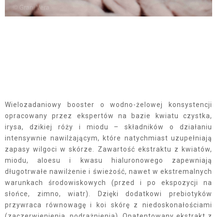
Wielozadaniowy booster o wodno-żelowej konsystencji
opracowany przez ekspertów na bazie kwiatu czystka,
irysa, dzikiej róży i miodu – składników o działaniu
intensywnie nawilżającym, które natychmiast uzupełniają
zapasy wilgoci w skórze. Zawartość ekstraktu z kwiatów,
miodu, aloesu i kwasu hialuronowego zapewniają
długotrwałe nawilżenie i świeżość, nawet w ekstremalnych
warunkach środowiskowych (przed i po ekspozycji na
słońce, zimno, wiatr). Dzięki dodatkowi prebiotyków
przywraca równowagę i koi skórę z niedoskonałościami
(zaczerwienienia, podrażnienia). Opatentowany ekstrakt z