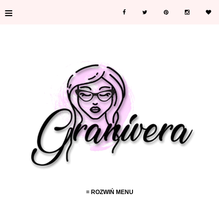
≡
≡ ROZWIŃ MENU