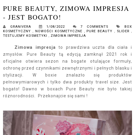
PURE BEAUTY, ZIMOWA IMPRESJA
- JEST BOGATO!
GRANIVERA
1/08/2022
7 COMMENTS
BOX
KOSMETYCZNY
,
NOWOŚCI KOSMETYCZNE
,
PURE BEAUTY
,
SLIDER
,
TESTUJEMY KOSMETYKI
,
ZIMOWA IMPRESJA
Zimowa impresja
to prawdziwa uczta dla ciała i
zmysłów. Pure Beauty tą edycją zamknął 2021 rok i
oficjalne otwiera sezon na bogate otulające formuły,
ochronę przed czynnikami zewnętrznymi i pełnych blasku i
stylizacji. W boxie znalazło się produktów
pełnowymiarowych i tylko dwa produkty travel size. Jest
bogato! Dawno w boxach Pure Beauty nie było takiej
róznorodności. Przekonajcie się sami !