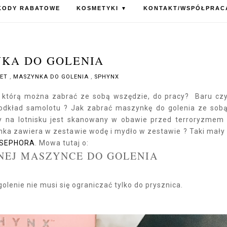
KODY RABATOWE
KOSMETYKI
KONTAKT/WSPÓŁPRAC
▼
KA DO GOLENIA
ŻET
,
MASZYNKA DO GOLENIA
,
SPHYNX
, którą można zabrać ze sobą wszędzie, do pracy? Baru cz
podkład samolotu ? Jak zabrać maszynkę do golenia ze sob
y na lotnisku jest skanowany w obawie przed terroryzmem
ka zawiera w zestawie wodę i mydło w zestawie ? Taki mały
 SEPHORA
. Mowa tutaj o:
NEJ MASZYNCE DO GOLENIA
olenie nie musi się ograniczać tylko do prysznica.