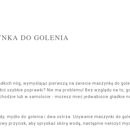
YNKA DO GOLENIA
dkich nóg, wymyślając pierwszą na świecie maszynkę do gole
bić szybkie poprawki? Nie ma problemu! Bez względu na to, g
mochodzie lub w samolocie - możesz mieć jedwabiście gładkie no
y, mydło do golenia i dwa ostrza. Używanie maszynki do gol
kowy przycisk, aby spryskać skórę wodą, następnie nałożyć myd