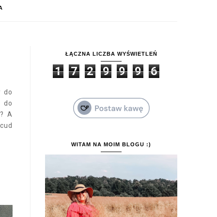
A
ŁĄCZNA LICZBA WYŚWIETLEŃ
1
7
2
9
9
9
6
y do
ą do
 ? A
 cud
WITAM NA MOIM BLOGU :)