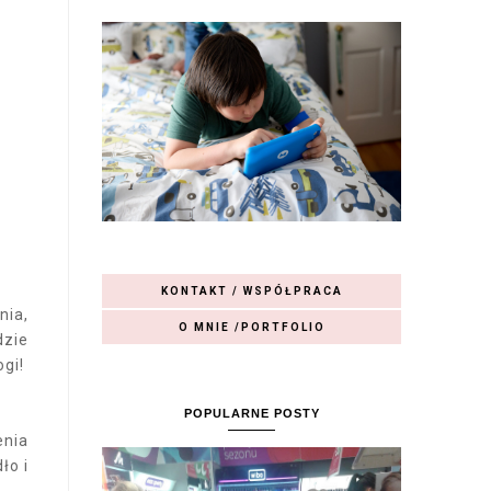
KONTAKT / WSPÓŁPRACA
nia,
O MNIE /PORTFOLIO
dzie
gi!
POPULARNE POSTY
enia
ło i