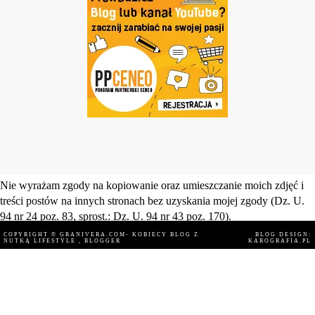
Nie wyrażam zgody na kopiowanie oraz umieszczanie moich zdjęć i
treści postów na innych stronach bez uzyskania mojej zgody (Dz. U.
94 nr 24 poz. 83, sprost.: Dz. U. 94 nr 43 poz. 170).
COPYRIGHT ©
GRANIVERA.COM- KOBIECY BLOG Z
BLOG DESIGN:
NUTKĄ LIFESTYLE
, BLOGGER
KAROGRAFIA.PL