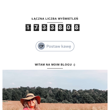
ŁĄCZNA LICZBA WYŚWIETLEŃ
1
7
3
3
8
0
8
WITAM NA MOIM BLOGU :)