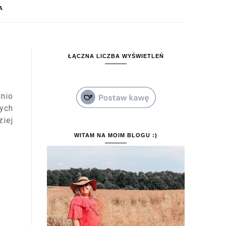
A
ŁĄCZNA LICZBA WYŚWIETLEŃ
dnio
nych
ziej
WITAM NA MOIM BLOGU :)