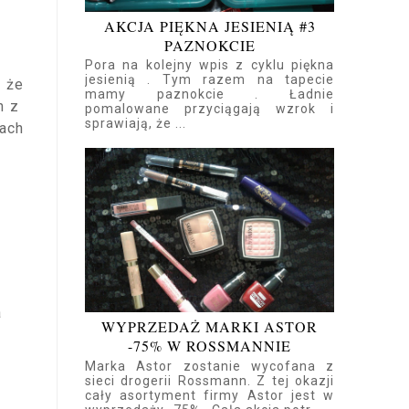
AKCJA PIĘKNA JESIENIĄ #3
PAZNOKCIE
Pora na kolejny wpis z cyklu piękna
jesienią . Tym razem na tapecie
 że
mamy paznokcie . Ładnie
ch z
pomalowane przyciągają wzrok i
sprawiają, że ...
ach
a
WYPRZEDAŻ MARKI ASTOR
-75% W ROSSMANNIE
Marka Astor zostanie wycofana z
sieci drogerii Rossmann. Z tej okazji
cały asortyment firmy Astor jest w