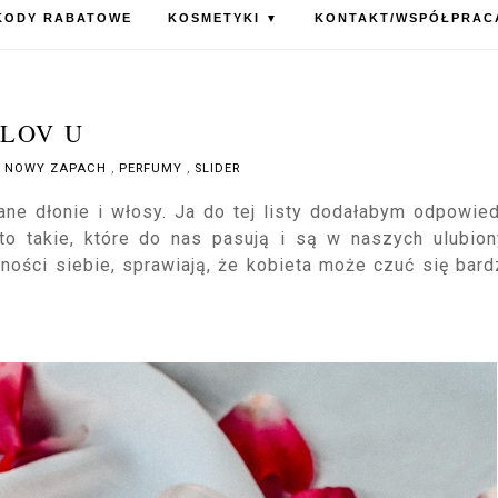
KODY RABATOWE
KOSMETYKI
KONTAKT/WSPÓŁPRAC
▼
LOV U
,
NOWY ZAPACH
,
PERFUMY
,
SLIDER
ne dłonie i włosy. Ja do tej listy dodałabym odpowie
 to takie, które do nas pasują i są w naszych ulubio
ści siebie, sprawiają, że kobieta może czuć się bard