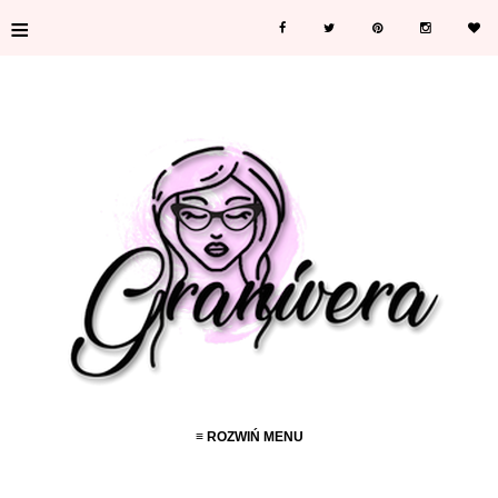
≡
≡ ROZWIŃ MENU