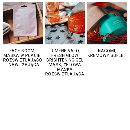
FACE BOOM,
LUMENE VALO,
NACOMI,
MASKA W PŁACIE,
FRESH GLOW
KREMOWY SUFLET
ROZŚWIETLAJĄCO
BRIGHTENING GEL
- NAWILŻAJĄCA
MASK, ŻELOWA
MASKA
ROZŚWIETLAJĄCA